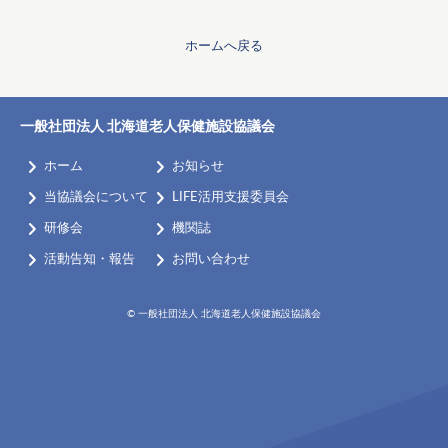
ホームへ戻る
一般社団法人 北海道老人保健施設協議会
keyboard_arrow_right
chevron_right
ホーム
お知らせ
chevron_right
chevron_right
当協議会について
LIFE活用支援委員会
chevron_right
chevron_right
研修会
機関誌
chevron_right
chevron_right
活動告知・報告
お問い合わせ
© 一般社団法人 北海道老人保健施設協議会