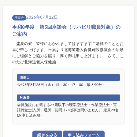
2026年07月22日
座談会
令和8年度 第5回座談会（リハビリ職員対象）の
ご案内
盛夏の候、皆様におかれましてはますますご清祥のこととお
喜び申し上げます。平素より北海道老人保健施設協議会の活動
にご理解とご協力を賜り、厚く御礼申し上げます。 さて、こ
のたび北海道老人保健施 ...
開催日
令和8年8月28日（金）15：30～17：00（最大90分）
対象者
会員施設に在籍する35歳以下の理学療法士・作業療法士・言
語聴覚士(入所・通所・訪問リハ従事は問いません） 定員20名
(お申し込み順）
続きをみる
申し込みフォーム