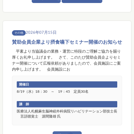
2026年07月15日
その他
賛助会員企業より摂食嚥下セミナー開催のお知らせ
平素より当協議会の業務・運営に特段のご理解ご協力を賜り
厚くお礼申し上げます。 さて、このたび賛助会員企よりセミ
ナー開催について広報依頼がありましたので、会員施設にご案
内申し上げます。 会員施設にお
開催日
8/19（水）18：30 ～ 19：45 定員30名
講 師
医療法人札幌麻生脳神経外科病院リハビリテーション部技士長
言語聴覚士 源間隆雄 氏