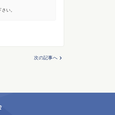
下さい。
chevron_right
次の記事へ
会