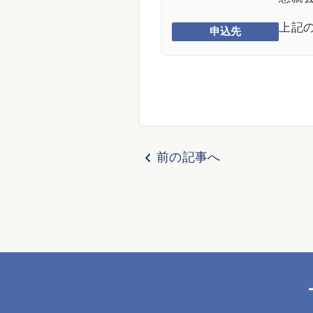
上記
申込先
chevron_left
前の記事へ