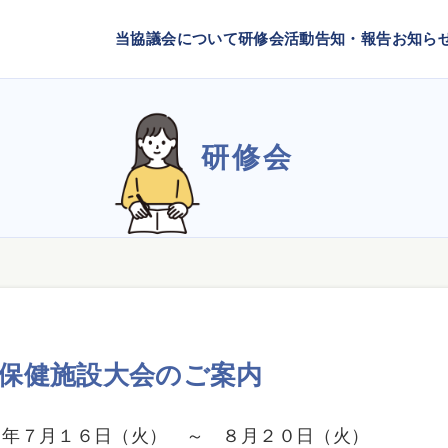
当協議会について
研修会
活動告知・報告
お知ら
研修会
人保健施設大会のご案内
７月１６日（火） ～ ８月２０日（火）