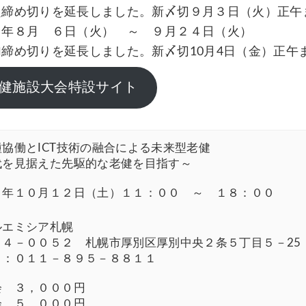
長しました。新〆切９月３日（火）正午
年８月 ６日（火） ～ ９月２４日（火）
長しました。新〆切10月4日（金）正午ま
保健施設大会特設サイト
種協働とICT技術の融合による未来型老健
代を見据えた先駆的な老健を目指す～
６年１０月１２日（土）１１：００ ～ １８：００
ルエミシア札幌
０４－００５２ 札幌市厚別区厚別中央２条５丁目５－25
Ｌ：０１１－８９５－８８１１
会 ３，０００円
会 ５，０００円