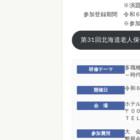
※演題締め切りを延
参加登録期間 令和６
※参加締め切りを延
第31回北海道老人
多職
研修テーマ
～時
令和
開催日
ホテ
会 場
〒０
ＴＥ
大 
参加費用
懇親