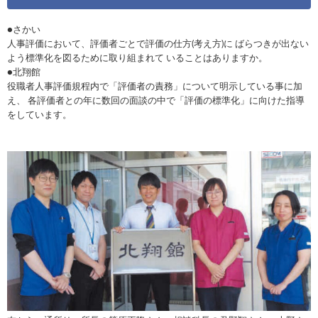
●さかい
人事評価において、評価者ごとで評価の仕方(考え方)に ばらつきが出ない
よう標準化を図るために取り組まれて いることはありますか。
●北翔館
役職者人事評価規程内で「評価者の責務」について明示している事に加
え、 各評価者との年に数回の面談の中で「評価の標準化」に向けた指導
をしています。