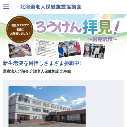
新生老健を目指しさまざま挑戦中!
医療法人北翔会 介護老人保健施設 北翔館