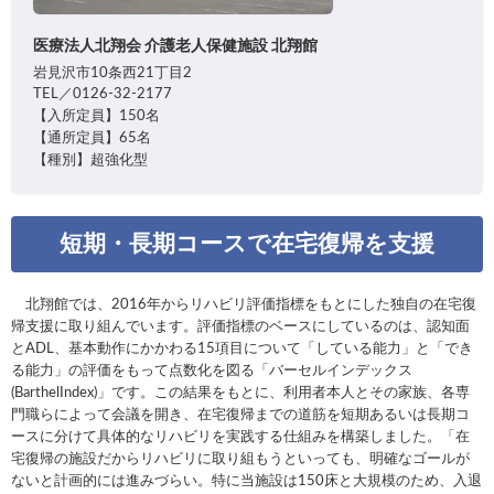
医療法人北翔会 介護老人保健施設 北翔館
岩見沢市10条西21丁目2
TEL／0126-32-2177
【入所定員】150名
【通所定員】65名
【種別】超強化型
短期・長期コースで在宅復帰を支援
北翔館では、2016年からリハビリ評価指標をもとにした独自の在宅復
帰支援に取り組んでいます。評価指標のベースにしているのは、認知面
とADL、基本動作にかかわる15項目について「している能力」と「でき
る能力」の評価をもって点数化を図る「バーセルインデックス
(BarthelIndex)」です。この結果をもとに、利用者本人とその家族、各専
門職らによって会議を開き、在宅復帰までの道筋を短期あるいは長期コ
ースに分けて具体的なリハビリを実践する仕組みを構築しました。「在
宅復帰の施設だからリハビリに取り組もうといっても、明確なゴールが
ないと計画的には進みづらい。特に当施設は150床と大規模のため、入退