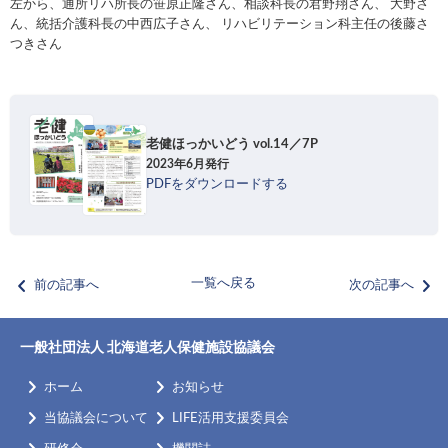
左から、通所リハ所長の笹原正隆さん、相談科長の君野翔さん、 大野さ
ん、統括介護科長の中西広子さん、 リハビリテーション科主任の後藤さ
つきさん
老健ほっかいどう vol.14／7P
2023年6月発行
PDFをダウンロードする
chevron_left
chevron_right
一覧へ戻る
前の記事へ
次の記事へ
一般社団法人 北海道老人保健施設協議会
keyboard_arrow_right
chevron_right
ホーム
お知らせ
chevron_right
chevron_right
当協議会について
LIFE活用支援委員会