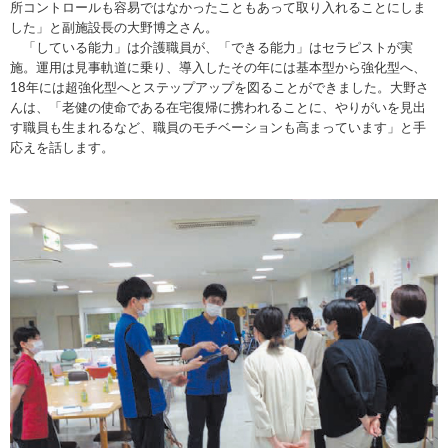
所コントロールも容易ではなかったこともあって取り入れることにしま
した」と副施設長の大野博之さん。
「している能力」は介護職員が、「できる能力」はセラピストが実
施。運用は見事軌道に乗り、導入したその年には基本型から強化型へ、
18年には超強化型へとステップアップを図ることができました。大野さ
んは、「老健の使命である在宅復帰に携われることに、やりがいを見出
す職員も生まれるなど、職員のモチベーションも高まっています」と手
応えを話します。