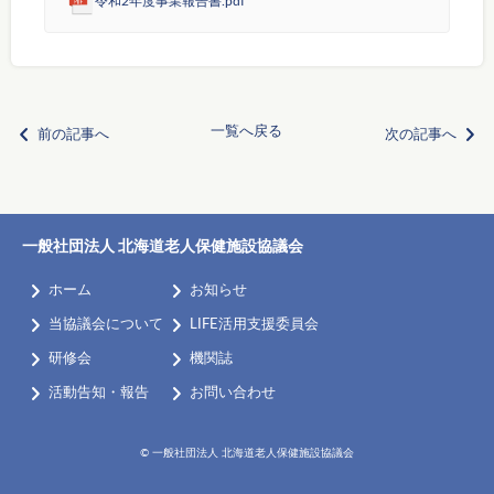
令和2年度事業報告書.pdf
chevron_left
chevron_right
一覧へ戻る
前の記事へ
次の記事へ
一般社団法人 北海道老人保健施設協議会
keyboard_arrow_right
chevron_right
ホーム
お知らせ
chevron_right
chevron_right
当協議会について
LIFE活用支援委員会
chevron_right
chevron_right
研修会
機関誌
chevron_right
chevron_right
活動告知・報告
お問い合わせ
© 一般社団法人 北海道老人保健施設協議会